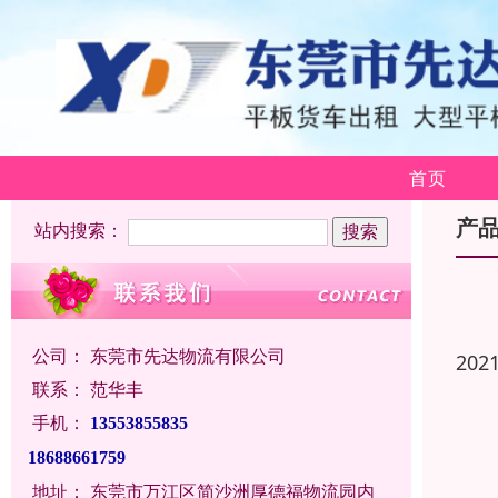
首页
产
站内搜索：
公司：
东莞市先达物流有限公司
202
联系：
范华丰
手机：
13553855835
18688661759
地址：
东莞市万江区简沙洲厚德福物流园内