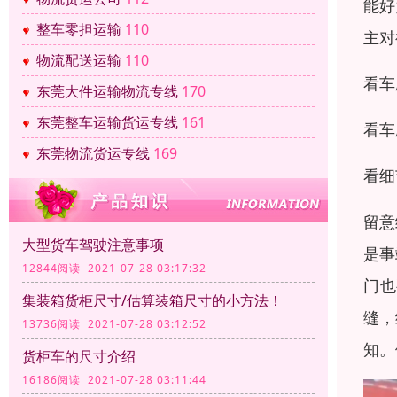
能好
整车零担运输
110
主对
物流配送运输
110
看车
东莞大件运输物流专线
170
东莞整车运输货运专线
161
看车
东莞物流货运专线
169
看细
留意
大型货车驾驶注意事项
是事
12844阅读 2021-07-28 03:17:32
门也
集装箱货柜尺寸/估算装箱尺寸的小方法！
缝，
13736阅读 2021-07-28 03:12:52
知。
货柜车的尺寸介绍
16186阅读 2021-07-28 03:11:44