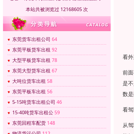
本站共被浏览过 12168605 次
东莞货车出租公司
64
东莞平板货车出租
92
看外
大型平板货车出租
78
东莞大型货车出租
67
前面
大吨位货车出租
58
是不
东莞平板车出租
56
数是
5-15吨货车出租公司
46
看驾
15-40吨货车出租公
59
东莞回程车配货
148
从驾
物流货运公司
112