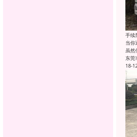
手续
当你
虽然
东莞
18-1