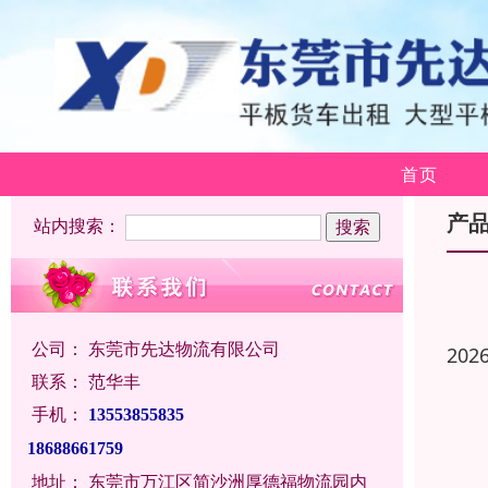
首页
产
站内搜索：
公司：
东莞市先达物流有限公司
202
联系：
范华丰
手机：
13553855835
18688661759
地址：
东莞市万江区简沙洲厚德福物流园内