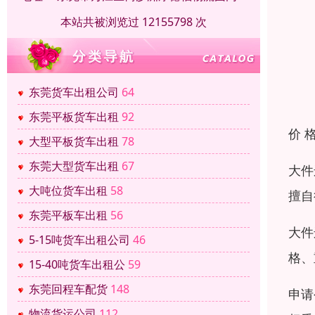
本站共被浏览过 12155798 次
东莞货车出租公司
64
东莞平板货车出租
92
价 
大型平板货车出租
78
东莞大型货车出租
67
大件
大吨位货车出租
58
擅自
东莞平板车出租
56
大件
5-15吨货车出租公司
46
格、
15-40吨货车出租公
59
东莞回程车配货
148
申请
物流货运公司
112