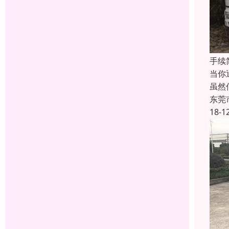
手续
当你
虽然
东莞
18-1