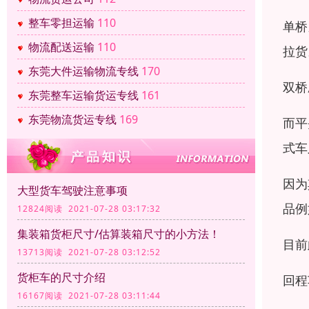
整车零担运输
110
单桥
物流配送运输
110
拉货
东莞大件运输物流专线
170
双桥
东莞整车运输货运专线
161
东莞物流货运专线
169
而平
式车
因为
大型货车驾驶注意事项
品例
12824阅读 2021-07-28 03:17:32
集装箱货柜尺寸/估算装箱尺寸的小方法！
目前
13713阅读 2021-07-28 03:12:52
货柜车的尺寸介绍
回程
16167阅读 2021-07-28 03:11:44