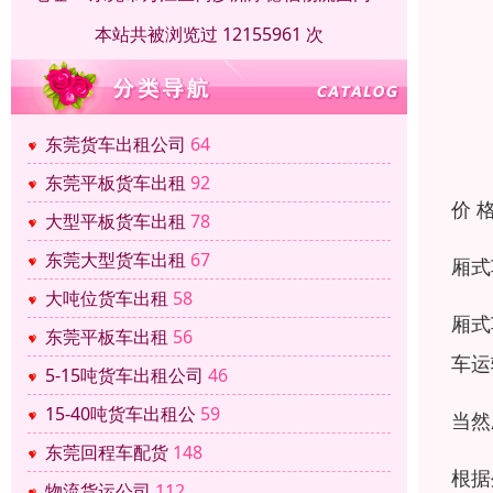
本站共被浏览过 12155961 次
东莞货车出租公司
64
东莞平板货车出租
92
价 
大型平板货车出租
78
东莞大型货车出租
67
厢式
大吨位货车出租
58
厢式
东莞平板车出租
56
车运
5-15吨货车出租公司
46
15-40吨货车出租公
59
当然
东莞回程车配货
148
根据
物流货运公司
112